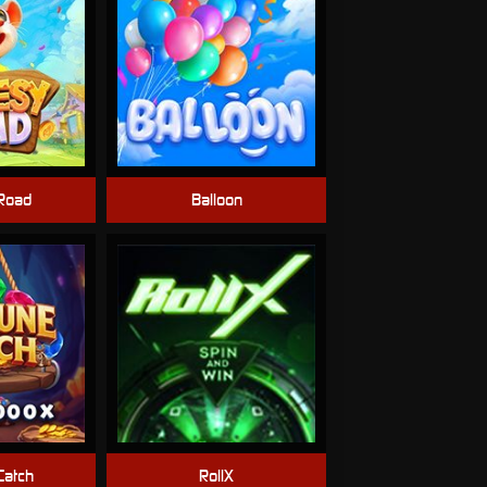
Road
Balloon
Catch
RollX