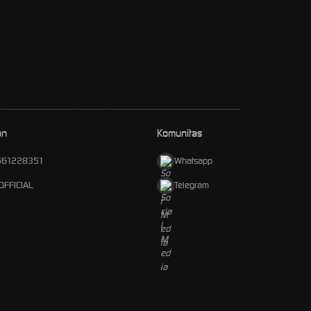
an
Komunitas
561228351
Whatsapp
FFICIAL
Telegram