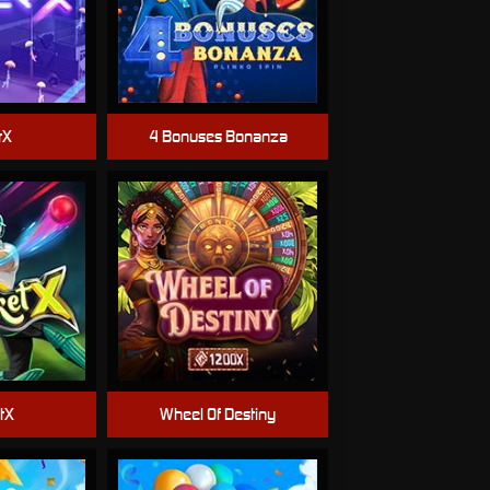
rX
4 Bonuses Bonanza
etX
Wheel Of Destiny