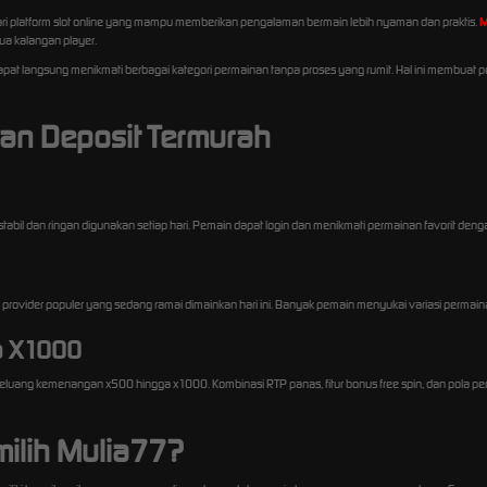
i platform slot online yang mampu memberikan pengalaman bermain lebih nyaman dan praktis.
M
ua kalangan player.
t langsung menikmati berbagai kategori permainan tanpa proses yang rumit. Hal ini membuat pen
an Deposit Termurah
tabil dan ringan digunakan setiap hari. Pemain dapat login dan menikmati permainan favorit denga
i provider populer yang sedang ramai dimainkan hari ini. Banyak pemain menyukai variasi permaina
a X1000
peluang kemenangan x500 hingga x1000. Kombinasi RTP panas, fitur bonus free spin, dan pola 
ilih Mulia77?