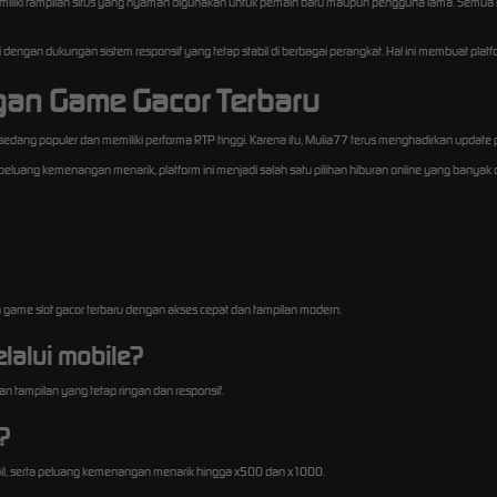
 memiliki tampilan situs yang nyaman digunakan untuk pemain baru maupun pengguna lama. Sem
ngan dukungan sistem responsif yang tetap stabil di berbagai perangkat. Hal ini membuat platfor
gan Game Gacor Terbaru
sedang populer dan memiliki performa RTP tinggi. Karena itu, Mulia77 terus menghadirkan update 
eluang kemenangan menarik, platform ini menjadi salah satu pilihan hiburan online yang banyak dic
n game slot gacor terbaru dengan akses cepat dan tampilan modern.
lalui mobile?
n tampilan yang tetap ringan dan responsif.
?
abil, serta peluang kemenangan menarik hingga x500 dan x1000.