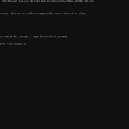
ua menu disusun secara rapi sehingga pengguna lebih mudah menemukan
m semakin ramai diperbincangkan oleh pecinta slot online terbaru.
permainan terbaru yang dapat dinikmati kapan saja.
ari pemain hari ini.