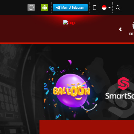
Main di Telegram
HOT