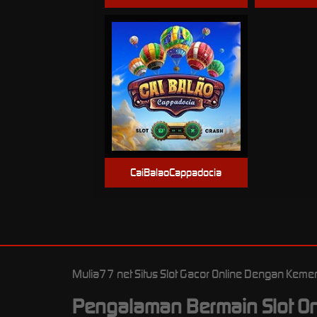
CaiBalaoCappadocia
Mulia77 net Situs Slot Gacor Online Dengan Ke
Pengalaman Bermain Slot On