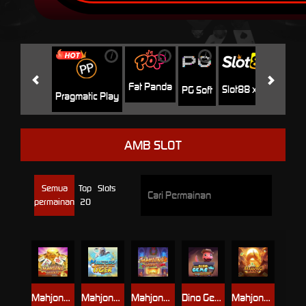
i
i
i
i
i
Facha
Fat Panda
Slot88 x PP
PG Soft
Pragmatic Play
AMB SLOT
Semua
Top
Slots
permainan
20
Mahjong Legend
Mahjong of the White Tiger
Mahjong Legend Xmas
Dino Gems
Mahjong Legacy