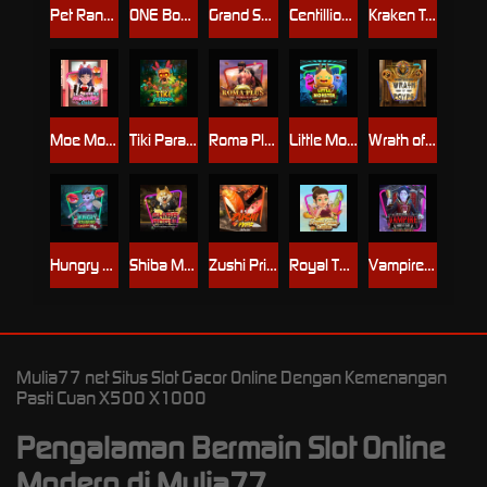
Pet Ranger
ONE Boxing
Grand Shine
Centillion Gods
Kraken Treasure
Moe Moe Cute
Tiki Paradise
Roma Plus
Little Monster
Wrath of Egypt
Hungry Krahung
Shiba Mogul
Zushi Prime
Royal Thai Dessert
Vampire Hunter
Mulia77 net Situs Slot Gacor Online Dengan Kemenangan
Pasti Cuan X500 X1000
Pengalaman Bermain Slot Online
Modern di Mulia77