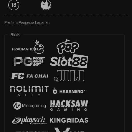
Platform Penyedia Layanan
Slots