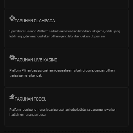
TARUHAN OLAHRAGA
Sportsbook Gaming Platform Terbaik menawarkan lebih banyak game, odds yang
lebih tinggi, dan menyediakan pilihan yang lebih banyak untuk pemain.
TARUHAN LIVE KASINO
Platform Pilihan bagi perusahaan-perusahaan terbaik di dunia, dengan pilihan
variasi game terbanyak
TARUHAN TOGEL
Platform togel yang menarik dari perusahan terbaik di dunia yang menawarkan
hadiah kemenangan besar