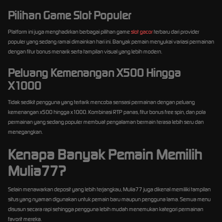
Pilihan Game Slot Populer
Platform ini juga menghadirkan berbagai pilihan game
slot gacor
terbaru dari provider
populer yang sedang ramai dimainkan hari ini. Banyak pemain menyukai variasi permainan
dengan fitur bonus menarik serta tampilan visual yang lebih modern.
Peluang Kemenangan X500 Hingga
X1000
Tidak sedikit pengguna yang tertarik mencoba sensasi permainan dengan peluang
kemenangan x500 hingga x1000. Kombinasi RTP panas, fitur bonus free spin, dan pola
permainan yang sedang populer membuat pengalaman bermain terasa lebih seru dan
menegangkan.
Kenapa Banyak Pemain Memilih
Mulia77?
Selain menawarkan deposit yang lebih terjangkau, Mulia77 juga dikenal memiliki tampilan
situs yang nyaman digunakan untuk pemain baru maupun pengguna lama. Semua menu
disusun secara rapi sehingga pengguna lebih mudah menemukan kategori permainan
favorit mereka.