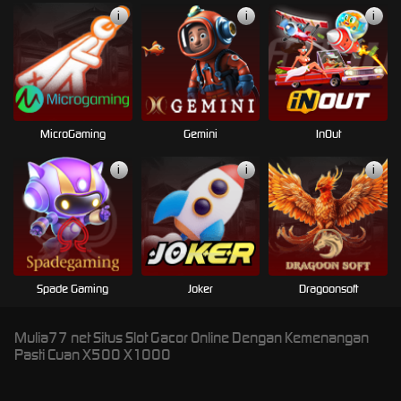
i
i
i
MicroGaming
Gemini
InOut
i
i
i
Spade Gaming
Joker
Dragoonsoft
Mulia77 net Situs Slot Gacor Online Dengan Kemenangan
Pasti Cuan X500 X1000