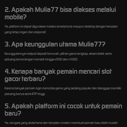
2. Apakah Mulia77 bisa diakses melalui
mobile?
Ya, platform ini dapat digunakan melalui smartphone maupun desktop dengan tampilan
yang tetap ringan dan responsif.
3. Apa keunggulan utama Mulia77?
Keunggulannya meliputi deposit termurah, pilihan game lengkap, akses stabil, serta
peluang kemenangan menarik hingga x500 dan x1000.
4. Kenapa banyak pemain mencari slot
gacor terbaru?
Karena banyak pemain ingin mencoba game yang sedang populer dan dianggap memiliki
peluang bonus serta RTP tinggi.
5. Apakah platform ini cocok untuk pemain
baru?
Ya, navigasi yang sederhana dan tampilan modern membuat pemain baru lebih mudah